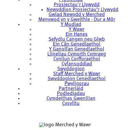
Prosiectau'r Llywydd
Newyddion Prosiectau’r Llywydd
Gwlad Newydd y Merched
Menywod yn y Gweithle - Dur a Môr
Y Mudiad
Y Wawr
Ein Hanes
Sefydlu Cangen neu Glwb
Ein Cân Genedlaethol
Y Ganolfan Genedlaethol
Llinellau Cymorth Cymraeg
Cynllun Corfforaethol
Cyfansoddiad
Swyddogion
Staff Merched y Wawr
Swyddogion Cenedlaethol
Pwyllgorau
Partneriaid
Podlediadau
Cymdeithas Gwenllian
Cysylltu