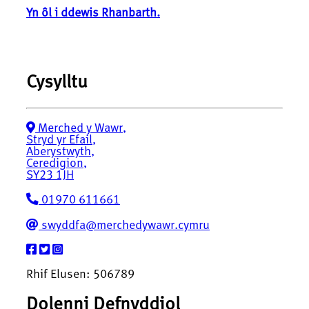
Yn ôl i ddewis Rhanbarth.
Cysylltu
Merched y Wawr,
Stryd yr Efail,
Aberystwyth,
Ceredigion,
SY23 1JH
01970 611661
swyddfa@merchedywawr.cymru
Rhif Elusen: 506789
Dolenni Defnyddiol