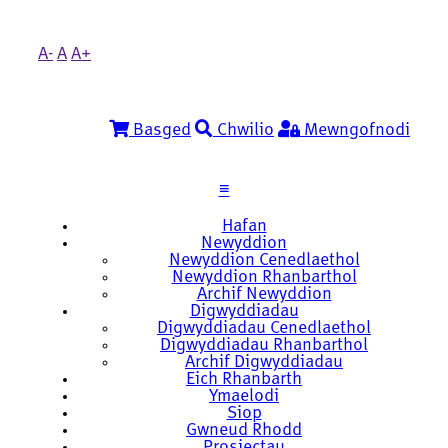
A-
A
A+
Basged
Chwilio
Mewngofnodi
≡
Hafan
Newyddion
Newyddion Cenedlaethol
Newyddion Rhanbarthol
Archif Newyddion
Digwyddiadau
Digwyddiadau Cenedlaethol
Digwyddiadau Rhanbarthol
Archif Digwyddiadau
Eich Rhanbarth
Ymaelodi
Siop
Gwneud Rhodd
Prosiectau