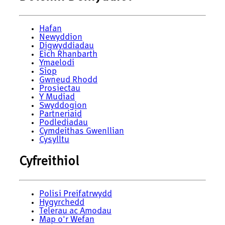
Hafan
Newyddion
Digwyddiadau
Eich Rhanbarth
Ymaelodi
Siop
Gwneud Rhodd
Prosiectau
Y Mudiad
Swyddogion
Partneriaid
Podlediadau
Cymdeithas Gwenllian
Cysylltu
Cyfreithiol
Polisi Preifatrwydd
Hygyrchedd
Telerau ac Amodau
Map o'r Wefan