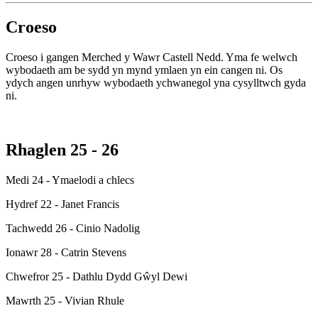
Croeso
Croeso i gangen Merched y Wawr Castell Nedd. Yma fe welwch
wybodaeth am be sydd yn mynd ymlaen yn ein cangen ni. Os
ydych angen unrhyw wybodaeth ychwanegol yna cysylltwch gyda
ni.
Rhaglen 25 - 26
Medi 24 - Ymaelodi a chlecs
Hydref 22 - Janet Francis
Tachwedd 26 - Cinio Nadolig
Ionawr 28 - Catrin Stevens
Chwefror 25 - Dathlu Dydd Gŵyl Dewi
Mawrth 25 - Vivian Rhule