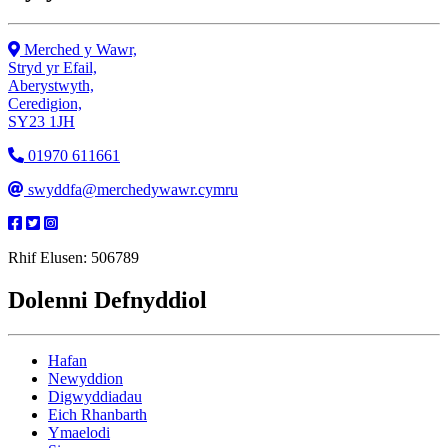
Merched y Wawr,
Stryd yr Efail,
Aberystwyth,
Ceredigion,
SY23 1JH
01970 611661
swyddfa@merchedywawr.cymru
Rhif Elusen: 506789
Dolenni Defnyddiol
Hafan
Newyddion
Digwyddiadau
Eich Rhanbarth
Ymaelodi