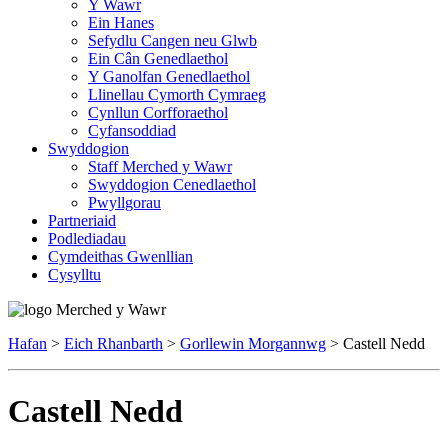
Y Wawr
Ein Hanes
Sefydlu Cangen neu Glwb
Ein Cân Genedlaethol
Y Ganolfan Genedlaethol
Llinellau Cymorth Cymraeg
Cynllun Corfforaethol
Cyfansoddiad
Swyddogion
Staff Merched y Wawr
Swyddogion Cenedlaethol
Pwyllgorau
Partneriaid
Podlediadau
Cymdeithas Gwenllian
Cysylltu
Hafan
>
Eich Rhanbarth
>
Gorllewin Morgannwg
> Castell Nedd
Castell Nedd