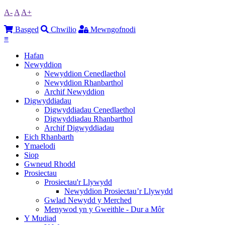
A-
A
A+
Basged
Chwilio
Mewngofnodi
≡
Hafan
Newyddion
Newyddion Cenedlaethol
Newyddion Rhanbarthol
Archif Newyddion
Digwyddiadau
Digwyddiadau Cenedlaethol
Digwyddiadau Rhanbarthol
Archif Digwyddiadau
Eich Rhanbarth
Ymaelodi
Siop
Gwneud Rhodd
Prosiectau
Prosiectau'r Llywydd
Newyddion Prosiectau’r Llywydd
Gwlad Newydd y Merched
Menywod yn y Gweithle - Dur a Môr
Y Mudiad